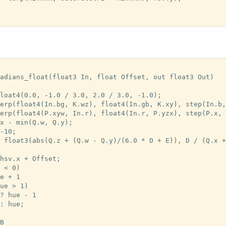
adians_float(float3 In, float Offset, out float3 Out)

loat4(0.0, -1.0 / 3.0, 2.0 / 3.0, -1.0);

erp(float4(In.bg, K.wz), float4(In.gb, K.xy), step(In.b,
erp(float4(P.xyw, In.r), float4(In.r, P.yzx), step(P.x, 
x - min(Q.w, Q.y);

-10;

 float3(abs(Q.z + (Q.w - Q.y)/(6.0 * D + E)), D / (Q.x +
hsv.x + Offset;

 < 0)

e + 1

ue > 1)

? hue - 1

: hue;

B
