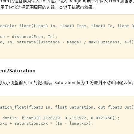
 From 的值替换为输入 To 的值。输入 Range 可用于在输入 From 
ess 可用于软化选择范围周围的边缘，类似于抗锯齿效果。
ceColor_float(float3 In, float3 From, float3 To, float R
ce = distance(From, In);

o, In, saturate((Distance - Range) / max(Fuzziness, e-f))
ent/Saturation
n 的大小调整输入 In 的饱和度。Saturation 值为 1 将原封不动返回输入值。S
ation_float(float3 In, float Saturation, out float3 Out)

 dot(In, float3(0.2126729, 0.7151522, 0.0721750));

xxx + Saturation.xxx * (In - luma.xxx);
