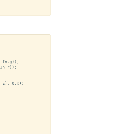
 In.g));

In.r));

 E), Q.x);
