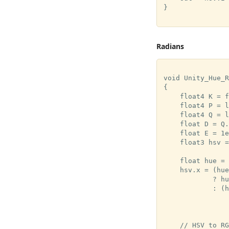
}

Radians
void Unity_Hue_R
{

    float4 K = f
    float4 P = l
    float4 Q = l
    float D = Q.
    float E = 1e
    float3 hsv =
    float hue = 
    hsv.x = (hue
            ? hu
            : (h
                
                
    // HSV to RG