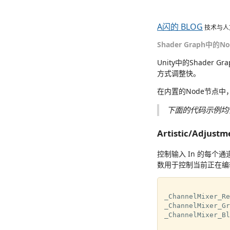
A闪的 BLOG
技术与人
Shader Graph中的
Unity中的Shade
方式调整快。
在内置的Node节点中
下面的代码示例均
Artistic/Adjust
控制输入 In 的每个
数用于控制当前正在编辑
_ChannelMixer_Re
_ChannelMixer_Gr
_ChannelMixer_Bl