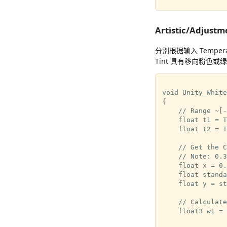
Artistic/Adjustm
分别根据输入 Temper
Tint 具有移向粉色或
void Unity_White
{

    // Range ~[-
    float t1 = T
    float t2 = T
    // Get the C
    // Note: 0.3
    float x = 0.
    float standa
    float y = st
    // Calculate
    float3 w1 = 