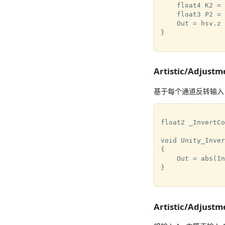
    float4 K2 = 
    float3 P2 = 
    Out = hsv.z 
}

Artistic/Adjustm
基于每个通道反转输入 I
float2 _InvertCo
void Unity_Inver
{

    Out = abs(In
}

Artistic/Adjustm