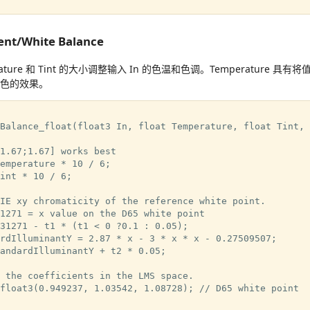
ent/White Balance
ature 和 Tint 的大小调整输入 In 的色温和色调。Temperature 
绿色的效果。
Balance_float(float3 In, float Temperature, float Tint, 
1.67;1.67] works best

emperature * 10 / 6;

int * 10 / 6;

IE xy chromaticity of the reference white point.

1271 = x value on the D65 white point

31271 - t1 * (t1 < 0 ?0.1 : 0.05);

rdIlluminantY = 2.87 * x - 3 * x * x - 0.27509507;

andardIlluminantY + t2 * 0.05;

 the coefficients in the LMS space.

float3(0.949237, 1.03542, 1.08728); // D65 white point
