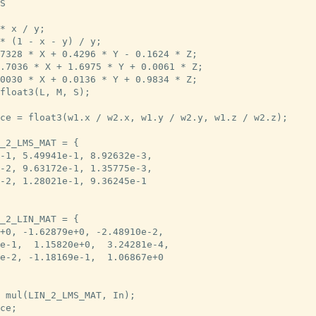
S

* x / y;

* (1 - x - y) / y;

7328 * X + 0.4296 * Y - 0.1624 * Z;

.7036 * X + 1.6975 * Y + 0.0061 * Z;

0030 * X + 0.0136 * Y + 0.9834 * Z;

float3(L, M, S);

ce = float3(w1.x / w2.x, w1.y / w2.y, w1.z / w2.z);

_2_LMS_MAT = {

-1, 5.49941e-1, 8.92632e-3,

-2, 9.63172e-1, 1.35775e-3,

-2, 1.28021e-1, 9.36245e-1

_2_LIN_MAT = {

+0, -1.62879e+0, -2.48910e-2,

e-1,  1.15820e+0,  3.24281e-4,

e-2, -1.18169e-1,  1.06867e+0

 mul(LIN_2_LMS_MAT, In);

ce;
