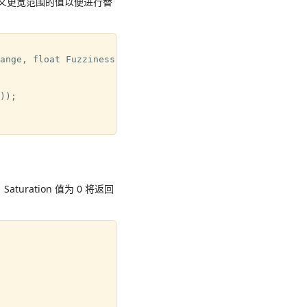
周围定义更宽范围的值以便进行替
ange, float Fuzziness, out float3 Out)

);

aturation 值为 0 将返回