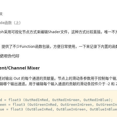
文
Node函数（上）
r Graph采用可视化节点方式来编辑Shader文件，这种方式比较直接。唯
，提供了不少Function函数包装，方便日常使用，一下来记录下内置的函
使用伪代码
ment/Channel Mixer
通道对输出 Out 的每个通道的贡献量。节点上的滑动条参数用于控制每个
哪个输出通道。用于编辑每个输入通道的贡献的滑动条控件介于 -2 和 2
d = float3 (OutRedInRed, OutRedInGreen, OutRedInBlue);

een = float3 (OutGreenInRed, OutGreenInGreen, OutGreenIn
ue = float3 (OutBlueInRed, OutBlueInGreen, OutBlueInBlue)