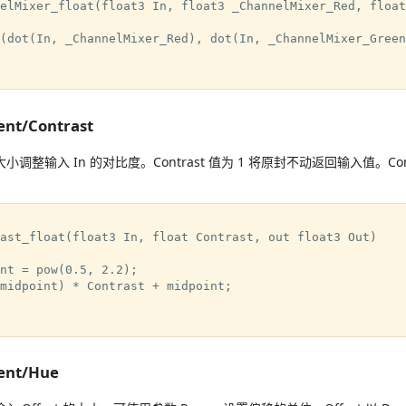
elMixer_float(float3 In, float3 _ChannelMixer_Red, float
(dot(In, _ChannelMixer_Red), dot(In, _ChannelMixer_Green
ent/Contrast
的大小调整输入 In 的对比度。Contrast 值为 1 将原封不动返回输入值。Con
ast_float(float3 In, float Contrast, out float3 Out)

nt = pow(0.5, 2.2);

midpoint) * Contrast + midpoint;

ment/Hue