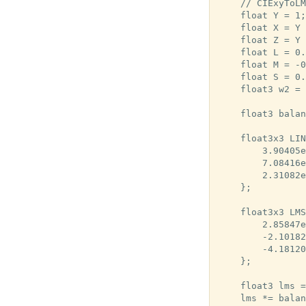
    // CIExyToLM
    float Y = 1;

    float X = Y 
    float Z = Y 
    float L = 0.
    float M = -0
    float S = 0.
    float3 w2 = 
    float3 balan
    float3x3 LIN
        3.90405e
        7.08416e
        2.31082e
    };

    float3x3 LMS
        2.85847e
        -2.10182
        -4.18120
    };

    float3 lms =
    lms *= balan