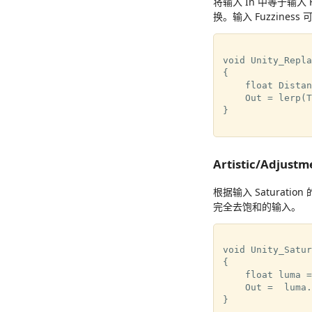
将输入 In 中等于输入
换。输入 Fuzzin
void Unity_Repla
{

    float Distan
    Out = lerp(T
}

Artistic/Adjustm
根据输入 Saturatio
完全去饱和的输入。
void Unity_Satur
{

    float luma =
    Out =  luma.
}
