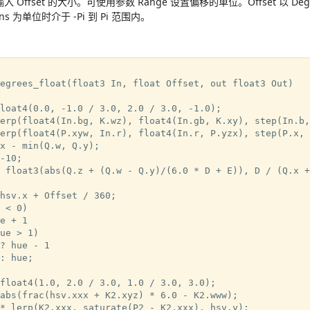
 Offset 的大小。可使用参数 Range 设置偏移的单位。Offset 以 Degr
ns 为单位时介于 -Pi 到 Pi 范围内。
egrees_float(float3 In, float Offset, out float3 Out)

loat4(0.0, -1.0 / 3.0, 2.0 / 3.0, -1.0);

erp(float4(In.bg, K.wz), float4(In.gb, K.xy), step(In.b,
erp(float4(P.xyw, In.r), float4(In.r, P.yzx), step(P.x, 
x - min(Q.w, Q.y);

-10;

 float3(abs(Q.z + (Q.w - Q.y)/(6.0 * D + E)), D / (Q.x +
hsv.x + Offset / 360;

 < 0)

e + 1

ue > 1)

? hue - 1

: hue;

float4(1.0, 2.0 / 3.0, 1.0 / 3.0, 3.0);

abs(frac(hsv.xxx + K2.xyz) * 6.0 - K2.www);

* lerp(K2.xxx, saturate(P2 - K2.xxx), hsv.y);
