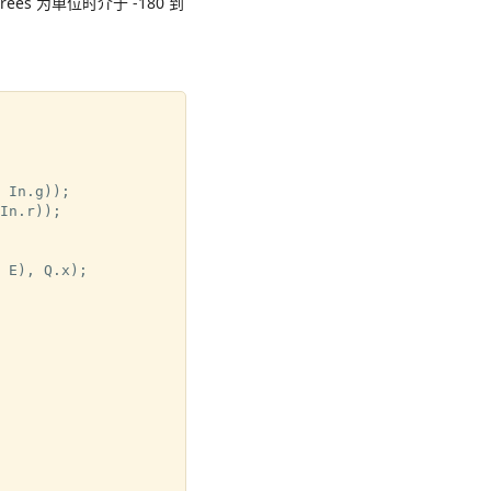
ees 为单位时介于 -180 到
 In.g));

In.r));

 E), Q.x);
