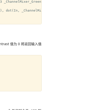
3 _ChannelMixer_Green, float3 _ChannelMixer_Blue, out fl
), dot(In, _ChannelMixer_Blue));

trast 值为 0 将返回输入值