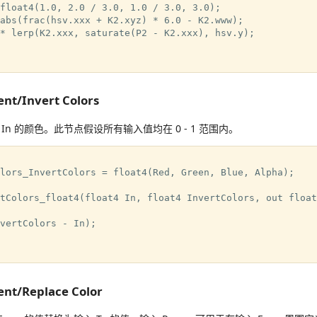
float4(1.0, 2.0 / 3.0, 1.0 / 3.0, 3.0);

abs(frac(hsv.xxx + K2.xyz) * 6.0 - K2.www);

* lerp(K2.xxx, saturate(P2 - K2.xxx), hsv.y);

ent/Invert Colors
n 的颜色。此节点假设所有输入值均在 0 - 1 范围内。
lors_InvertColors = float4(Red, Green, Blue, Alpha);

tColors_float4(float4 In, float4 InvertColors, out float
vertColors - In);

ent/Replace Color