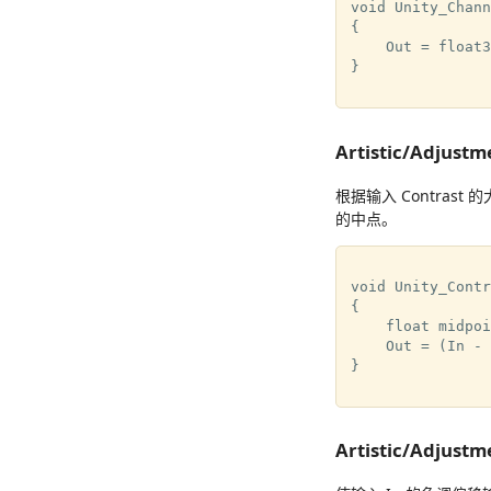
void Unity_Chann
{

    Out = float3
}

Artistic/Adjustm
根据输入 Contrast 
的中点。
void Unity_Contr
{

    float midpoi
    Out = (In - 
}

Artistic/Adjust