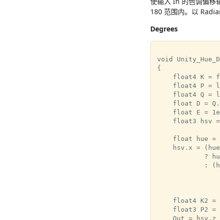
使输入 In 的色调偏移输入
180 范围内。以 Radia
Degrees
void Unity_Hue_D
{

    float4 K = f
    float4 P = l
    float4 Q = l
    float D = Q.
    float E = 1e
    float3 hsv =
    float hue = 
    hsv.x = (hue
            ? hu
            : (h
                
                
    float4 K2 = 
    float3 P2 = 
    Out = hsv.z 