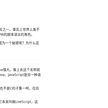
行的编程语言之一。事实上世界上差不
为WWW的脚本语言的角色。
能成为一个秘密呢？为什么这
如Java强大。看上去这个名称就
，JavaScript是另一种语
ava也不是C的子集一样。在应
本来叫做LiveScript，这