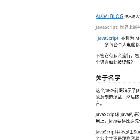
A闪的 BLOG
技术与人
JavaScript: 世界
JavaScript
, 亦称为 
多每台个人电脑都至
不管它有多么流行，极少
个语言如此被误解？
关于名字
这个
Java-
前缀暗示了Ja
故意制造混乱，然后随之而来
言。
JavaScript和J
用上，Java要远比原先
JavaScript并不是由
个名字并不是那样容易