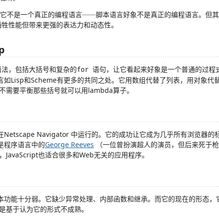
它不是一个真正的编程语言──脚本语言好象不是真正的编程语言。但其
ipt牺牲性能但带来更强的表达力和动态性。
p
风格的语法，包括大括号和复杂的
语句，让它看起来好象是一个普通的过程
for
函数式语言如Lisp和Scheme有更多的共同之处。它用数组代替了列表，用对
不需要平衡那些括号就可以用lambda算子。
被设计在Netscape Navigator 中运行的。它的成功让它成为几乎所有浏
直就是程序语言中的
George Reeves
（一位曾扮演超人的演员，但后来死于枪
avaScript也适合很多和Web无关的应用程序。
第一个版本功能十分弱。它缺少异常处理、内部函数和继承。而它的现在的形态
是基于认为它的形式不成熟。