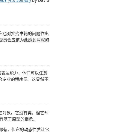
uide (4th Edition)
by David
它也对拙劣书籍的问题作出
9委员会应该为此感到深深的
丰富的表达能力，他们可以任意
适合专业的程序员。这显然不
其它对象。它没有类，但它却
有基于原型的继承。
两个都有，但它的动态性质让它