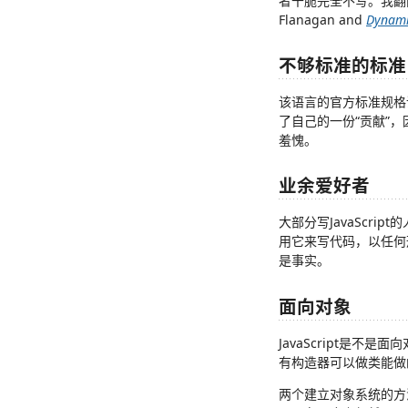
者干脆完全不写。我翻阅
Flanagan and
Dynami
不够标准的标准
该语言的官方标准规格
了自己的一份“贡献”
羞愧。
业余爱好者
大部分写JavaScri
用它来写代码，以任何形
是事实。
面向对象
JavaScript是
有构造器可以做类能做
两个建立对象系统的方法