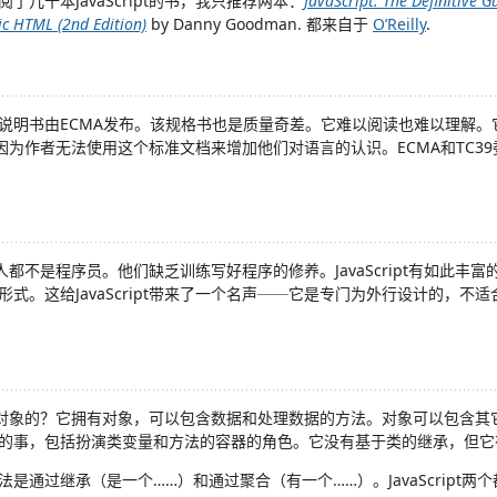
了几十本JavaScript的书，我只推荐两本：
JavaScript: The Definitive G
c HTML (2nd Edition)
by Danny Goodman. 都来自于
O’Reilly
.
说明书由ECMA发布。该规格书也是质量奇差。它难以阅读也难以理解。
，因为作者无法使用这个标准文档来增加他们对语言的认识。ECMA和TC3
pt的人都不是程序员。他们缺乏训练写好程序的修养。JavaScript有如此
式。这给JavaScript带来了一个名声──它是专门为外行设计的，不
不是面向对象的？它拥有对象，可以包含数据和处理数据的方法。对象可以包含
的事，包括扮演类变量和方法的容器的角色。它没有基于类的继承，但它
是通过继承（是一个……）和通过聚合（有一个……）。JavaScript