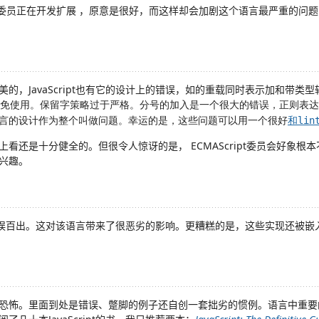
A委员正在开发扩展 ，原意是很好，而这样却会加剧这个语言最严重的问
的，JavaScript也有它的设计上的错误，如的重载同时表示加和带类
免使用。保留字策略过于严格。分号的加入是一个很大的错误，正则表达
言的设计作为整个叫做问题。幸运的是，这些问题可以用一个很好
和
lin
看还是十分健全的。但很令人惊讶的是， ECMAScript委员会好象根
兴趣。
期实现错误百出。这对该语言带来了很恶劣的影响。更糟糕的是，这些实现还被
恐怖。里面到处是错误、蹩脚的例子还自创一套拙劣的惯例。语言中重要