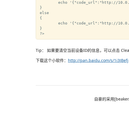
	echo '{"code_url":"http://10.0.7.73/TestGame/V2/0.2/game_code_0.2.zip","update_url":"http://10.0.7.73/TestGame/V2/0.2/"}';

}

else

{

	echo '{"code_url":"http://10.0.7.73/TestGame/V1/0.1/game_code_0.1.zip","update_url":"http://10.0.7.73/TestGame/V1/0.1/"}';

}

Tip： 如果要清空当前设备ID的信息，可以点击 Cl
下载这个小软件：
http://pan.baidu.com/s/1i3JBefj
自豪的采用[beaker.