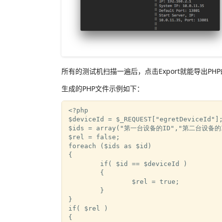
所有的测试机扫描一遍后，点击Export就能导出PH
生成的PHP文件示例如下：
<?php

$deviceId = $_REQUEST["egretDeviceId"];
$ids = array("第一台设备的ID","第二台设备的ID
$rel = false;

foreach ($ids as $id) 

{

	if( $id == $deviceId )

	{

		$rel = true;

	}

}

if( $rel )

{
