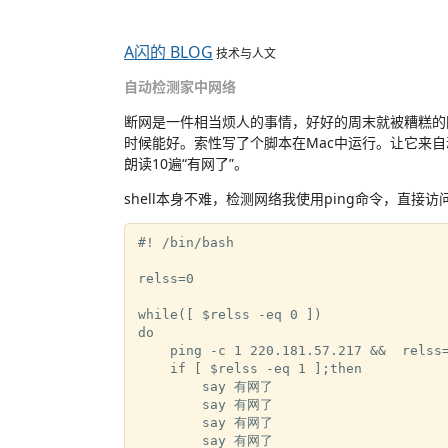
A闪的 BLOG
技术与人文
自动检测家中网络
断网是一件相当烦人的事情，好好的周末就被糟糕的
时候能好。索性写了个脚本在Mac中运行。让它来自
朗读10遍“有网了”。
shell本身不难，检测网络我使用ping命令，直接
#! /bin/bash

relss=0

while([ $relss -eq 0 ])

do

    ping -c 1 220.181.57.217 &&  relss=
    if [ $relss -eq 1 ];then

        say 有网了

        say 有网了

        say 有网了

        say 有网了
