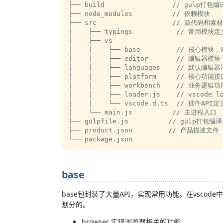
├── build                 // gulp打包
├── node_modules          // 依赖模块

├── src                   // 源代码和素材(
│    ├── typings           // 常用模块定义
│    ├── vs

│    │    ├── base         // 核心模
│    │    ├── editor       // 编辑器模块

│    │    ├── languages    // 默认编辑
│    │    ├── platform     // 核心功
│    │    ├── workbench    // 业务逻辑功
│    │    ├── loader.js    // vscode lo
│    │    └── vscode.d.ts  // 插件API定义
│    └── main.js          // 主进程入口

├── gulpfile.js          // gulp打包编译
├── product.json         // 产品描述文件

base
base包封装了大量API，实现常用功能。在vscode中目
划分的。
browser 实现浏览器相关的功能。