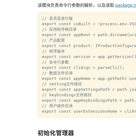
该模块负责命令行参数的解析，以及读取
package.j
// 是否是发行版

export const isBuilt = !process.env.VSC
// 应用程序根目录

export const appRoot = path.dirname(uri
// 产品配置

export const product: IProductConfigura
// 程序版本

export const version = app.getVersion()
// 命令行参数

export const cliArgs = parseCli();

// 数据文件目录

export const appHome = app.getPath('use
// setting文件路径

export const appSettingsPath = path.joi
// keybindings文件路径

export const appKeybindingsPath = path.
// 用户插件目录

初始化管理器