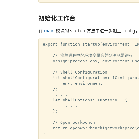
初始化工作台
在
main
模块的 startup 方法中进一步加工 config
export function startup(environment: IM
    // 将主进程中的环境变量合并到浏览器进程

    assign(process.env, environment.use
    // Shell Configuration

    let shellConfiguration: IConfigurat
        env: environment

    };

    ......

    let shellOptions: IOptions = {

        ......

    };

    ......

    // Open workbench

    return openWorkbench(getWorkspace(e
}
