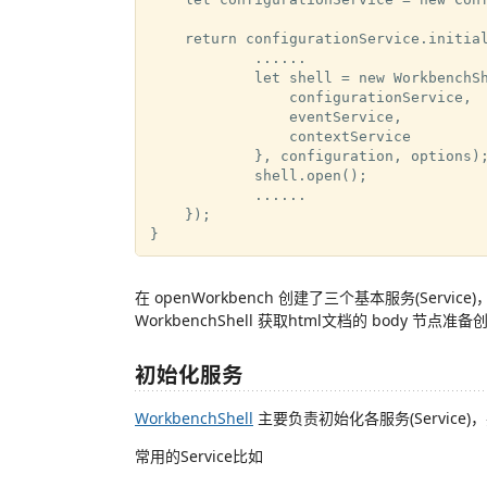
    return configurationService.initial
            ......

            let shell = new WorkbenchSh
                configurationService,

                eventService,

                contextService

            }, configuration, options);
            shell.open();

            ......

    });

在 openWorkbench 创建了三个基本服务(Service)，并
WorkbenchShell 获取html文档的 body 节点准
初始化服务
WorkbenchShell
主要负责初始化各服务(Service)
常用的Service比如