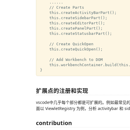
    ......

    // Create Parts

    this.createActivityBarPart();

    this.createSidebarPart();

    this.createEditorPart();

    this.createPanelPart();

    this.createStatusbarPart();

    // Create QuickOpen

    this.createQuickOpen();

    // Add Workbench to DOM

    this.workbenchContainer.build(this.
扩展点的注册和实现
vscode中几乎每个部分都是可扩展的。例如最常见
面以 ViewletRegistry 为例，分析 activitybar
contribution