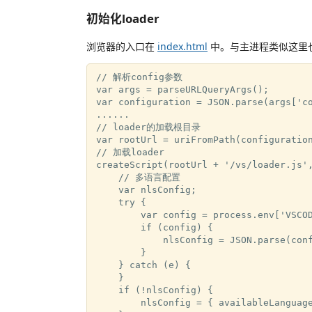
初始化loader
浏览器的入口在
index.html
中。与主进程类似这里也
// 解析config参数

var args = parseURLQueryArgs();

var configuration = JSON.parse(args['co
......

// loader的加载根目录

var rootUrl = uriFromPath(configuration
// 加载loader

createScript(rootUrl + '/vs/loader.js',
    // 多语言配置

    var nlsConfig;

    try {

        var config = process.env['VSCOD
        if (config) {

            nlsConfig = JSON.parse(conf
        }

    } catch (e) {

    }

    if (!nlsConfig) {

        nlsConfig = { availableLanguage