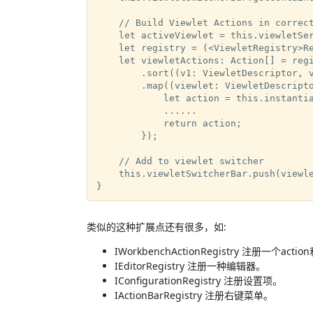
    // Build Viewlet Actions in correct
    let activeViewlet = this.viewletSer
    let registry = (<ViewletRegistry>Re
    let viewletActions: Action[] = re
        .sort((v1: ViewletDescriptor, v
        .map((viewlet: ViewletDescripto
            let action = this.instantia
            ......

            return action;

        });

    // Add to viewlet switcher

    this.viewletSwitcherBar.push(viewle
类似的这种扩展点还有很多，如:
IWorkbenchActionRegistry 注册一个
IEditorRegistry 注册一种编辑器。
IConfigurationRegistry 注册设置项。
IActionBarRegistry 注册右键菜单。