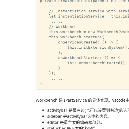
private createContents(parent: Builder)
    ......

    // Instantiation service with servi
    let instantiationService = this.ini
    ......

    // Workbench

    this.workbench = new Workbench(work
    this.workbench.startup({

        onServicesCreated: () => {

            this.initExtensionSystem();
        },

        onWorkbenchStarted: () => {

            this.onWorkbenchStarted();

        }

    });

    ......

Workbench 是 IPartService 的具体实现。vscod
activitybar 是最左边(也可以设置到右边)的选
sidebar 是activitybar选中的内容。
editor 是最主要的编辑器部分。
statusbar 是下方的状态栏。