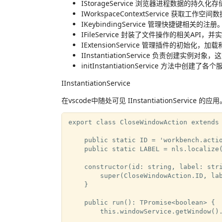
IStorageService 浏览器进程数据的持久化
IWorkspaceContextService 获取工作
IKeybindingService 管理快捷键相关的注册
IFileService 封装了文件操作的相关API，并实现
IExtensionService 管理插件的初始化，加
IInstantiationService 负责创建实例
initInstantiationService 方法中创建了各个服
IInstantiationService
在vscode中随处可见 IInstantiationService 的应用
export class CloseWindowAction extends 
    public static ID = 'workbench.actio
    public static LABEL = nls.localize(
    constructor(id: string, label: stri
        super(CloseWindowAction.ID, lab
    }

    public run(): TPromise<boolean> {

        this.windowService.getWindow().