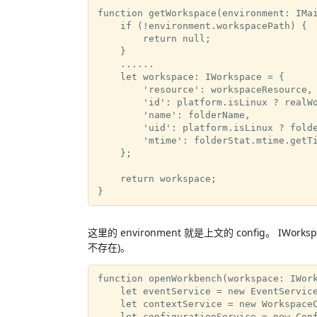
function getWorkspace(environment: IMai
    if (!environment.workspacePath) {

        return null;

    }

    ......

    let workspace: IWorkspace = {

        'resource': workspaceResource,

        'id': platform.isLinux ? realWo
        'name': folderName,

        'uid': platform.isLinux ? folde
        'mtime': folderStat.mtime.getTi
    };

    return workspace;

这里的 environment 就是上文的 config。 IW
不存在)。
function openWorkbench(workspace: IWork
    let eventService = new EventService
    let contextService = new WorkspaceC
    let configurationService = new Conf