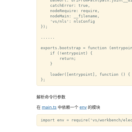
    baseUrl: uriFromPath(path.join(__di
    catchError: true,

    nodeRequire: require,

    nodeMain: __filename,

    'vs/nls': nlsConfig

});

......

exports.bootstrap = function (entrypoin
    if (!entrypoint) {

        return;

    }

    loader([entrypoint], function () { 
解析命令行参数
在
main.ts
中依赖一个
env
的模块