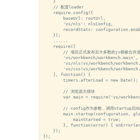
    }

    // 配置loader

    require.config({

        baseUrl: rootUrl,

        'vs/nls': nlsConfig,

        recordStats: configuration.enab
    });

    ......

    require([

        // 项目正式发布后大多数的js都被合并进了wo
        'vs/workbench/workbench.main',

        'vs/nls!vs/workbench/workbench.
        'vs/css!vs/workbench/workbench.
    ], function() {

        timers.afterLoad = new Date();

        // 浏览器主模块

        var main = require('vs/workbenc
        // config作为参数，调用startup启动
        main.startup(configuration, glo
            mainStarted = true;

        }, function(error) { onError(er
    });
