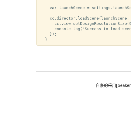
    var launchScene = settings.launchSc
    cc.director.loadScene(launchScene, 
      cc.view.setDesignResolutionSize(9
      console.log("Success to load scen
    });

自豪的采用[beaker.