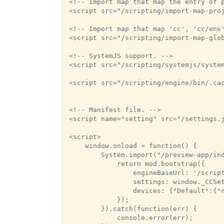
<!-- Import map that map the entry of p
<script src="/scripting/import-map-proj
<!-- Import map that map 'cc', 'cc/env'
<script src="/scripting/import-map-glob
<!-- SystemJS support. -->

<script src="/scripting/systemjs/system
<script src="/scripting/engine/bin/.cac
<!-- Manifest file. -->

<script name="setting" src="/settings.j
<script>

    window.onload = function() {

        System.import("/preview-app/ind
            return mod.bootstrap({

                engineBaseUrl: '/script
                settings: window._CCSet
                devices: {"Default":{"
            });

        }).catch(function(err) {

            console.error(err);
