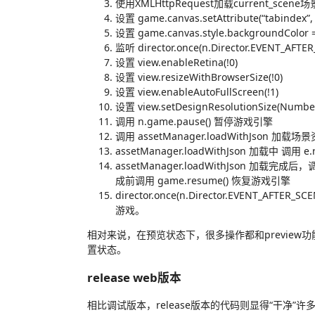
使用XMLHttpRequest加载current_scene
设置 game.canvas.setAttribute(“tabindex”, 
设置 game.canvas.style.backgroundColor =
监听 director.once(n.Director.EVENT_AFT
设置 view.enableRetina(!0)
设置 view.resizeWithBrowserSize(!0)
设置 view.enableAutoFullScreen(!1)
设置 view.setDesignResolutionSize(Number®
调用 n.game.pause() 暂停游戏引擎
调用 assetManager.loadWithJson 加载场
assetManager.loadWithJson 加载中 调用 
assetManager.loadWithJson 加载完成
成前调用 game.resume() 恢复游戏引擎
director.once(n.Director.EVENT
游戏。
相对来说，在预览状态下，很多操作都和previe
置状态。
release web版本
相比调试版本，release版本的代码则显得“干净”许多。在inde