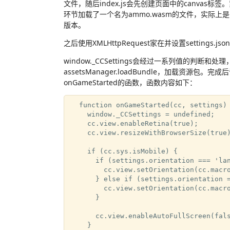
文件，随后index.js会先创建页面中的canva
环节加载了一个名为ammo.wasm的文件，实际上是 github
版本。
之后使用XMLHttpRequest家在并设置settings.jso
window._CCSettings会经过一系列值的判断和
assetsManager.loadBundle，加载资源包
onGameStarted的函数，函数内容如下：
  function onGameStarted(cc, settings) 
    window._CCSettings = undefined;

    cc.view.enableRetina(true);

    cc.view.resizeWithBrowserSize(true)
    if (cc.sys.isMobile) {

      if (settings.orientation === 'lan
        cc.view.setOrientation(cc.macro
      } else if (settings.orientation =
        cc.view.setOrientation(cc.macro
      }

      cc.view.enableAutoFullScreen(fals
    }
