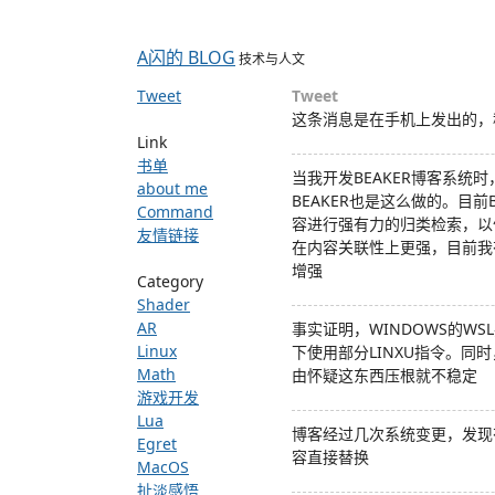
A闪的 BLOG
技术与人文
Tweet
Tweet
这条消息是在手机上发出的，移
Link
书单
当我开发BEAKER博客系统
about me
BEAKER也是这么做的。目
Command
容进行强有力的归类检索，以
友情链接
在内容关联性上更强，目前我
增强
Category
Shader
AR
事实证明，WINDOWS的W
Linux
下使用部分LINXU指令。同
Math
由怀疑这东西压根就不稳定
游戏开发
Lua
博客经过几次系统变更，发现
Egret
容直接替换
MacOS
扯淡感悟