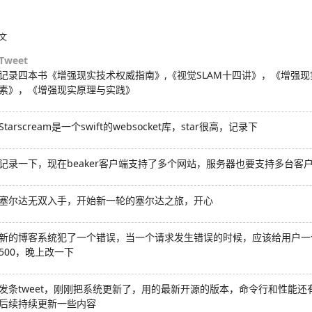
文
Tweet
记录四本书《增强现实技术权威指南》,《视觉SLAM十四讲》，《增强
素》，《增强现实原理与实践》
Starscream是一个swift的websocket库，star很高，记录下
记录一下，现在beaker客户端支持了多个网站，服务器也要支持多台客
塞尔达无双入手，开始新一轮的塞尔达之旅，开心
新的博客系统犯了一个错误，当一个请求发生错误的时候，应该给用户一个
500，晚上改一下
发条tweet，刚刚把系统更新了，用的最新开源的版本，命令行和性能
后续持续更新一些内容