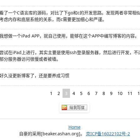
看了一个C语言库的源码，对比了下go和c的开发思路。发现两者非常相
考虑内存和底层系统的关系，而c需要更加细心和严谨。
我想做一个iPad APP，就自己使用，能够在这个APP中编写博客的内容。
尝试在iPad上进行，其实主要是使用ssh登录服务器，然后进行开发，不过
部分服务器访问很慢或者被墙。
好久没更新博客了，还是要养成习惯
1
2
3
4
5
6
7
8
9
10
11
1
Home
自豪的采用[beaker.ashan.org]。
京ICP备16022102号-2